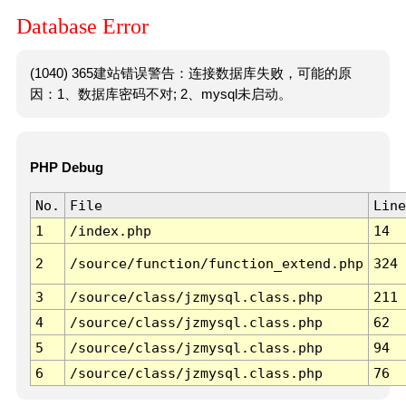
Database Error
(1040) 365建站错误警告：连接数据库失败，可能的原
因：1、数据库密码不对; 2、mysql未启动。
PHP Debug
No.
File
Line
1
/index.php
14
2
/source/function/function_extend.php
324
3
/source/class/jzmysql.class.php
211
4
/source/class/jzmysql.class.php
62
5
/source/class/jzmysql.class.php
94
6
/source/class/jzmysql.class.php
76