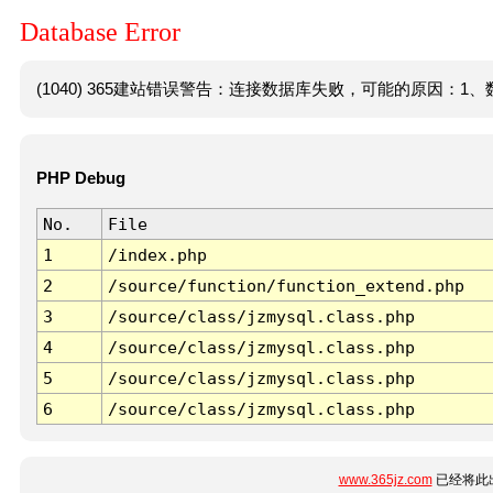
Database Error
(1040) 365建站错误警告：连接数据库失败，可能的原因：1、数
PHP Debug
No.
File
1
/index.php
2
/source/function/function_extend.php
3
/source/class/jzmysql.class.php
4
/source/class/jzmysql.class.php
5
/source/class/jzmysql.class.php
6
/source/class/jzmysql.class.php
www.365jz.com
已经将此