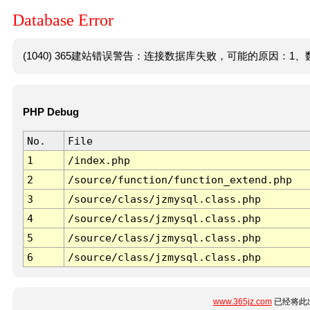
Database Error
(1040) 365建站错误警告：连接数据库失败，可能的原因：1、数
PHP Debug
No.
File
1
/index.php
2
/source/function/function_extend.php
3
/source/class/jzmysql.class.php
4
/source/class/jzmysql.class.php
5
/source/class/jzmysql.class.php
6
/source/class/jzmysql.class.php
www.365jz.com
已经将此