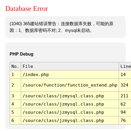
Database Error
(1040) 365建站错误警告：连接数据库失败，可能的原
因：1、数据库密码不对; 2、mysql未启动。
PHP Debug
No.
File
Line
1
/index.php
14
2
/source/function/function_extend.php
324
3
/source/class/jzmysql.class.php
211
4
/source/class/jzmysql.class.php
62
5
/source/class/jzmysql.class.php
94
6
/source/class/jzmysql.class.php
76