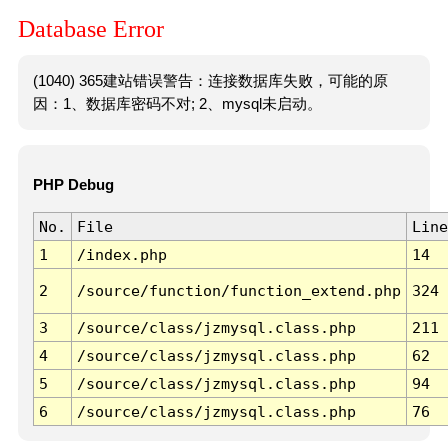
Database Error
(1040) 365建站错误警告：连接数据库失败，可能的原
因：1、数据库密码不对; 2、mysql未启动。
PHP Debug
No.
File
Line
1
/index.php
14
2
/source/function/function_extend.php
324
3
/source/class/jzmysql.class.php
211
4
/source/class/jzmysql.class.php
62
5
/source/class/jzmysql.class.php
94
6
/source/class/jzmysql.class.php
76