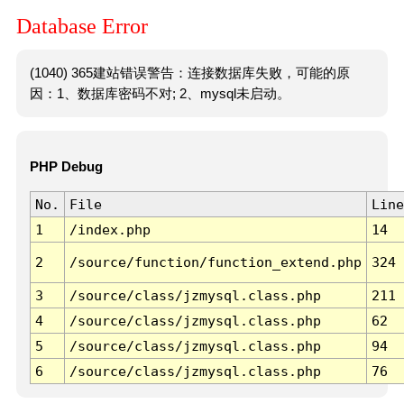
Database Error
(1040) 365建站错误警告：连接数据库失败，可能的原
因：1、数据库密码不对; 2、mysql未启动。
PHP Debug
No.
File
Line
1
/index.php
14
2
/source/function/function_extend.php
324
3
/source/class/jzmysql.class.php
211
4
/source/class/jzmysql.class.php
62
5
/source/class/jzmysql.class.php
94
6
/source/class/jzmysql.class.php
76