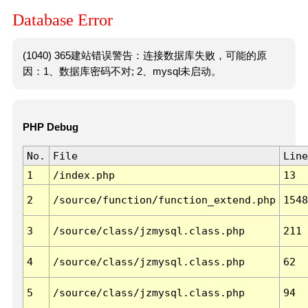
Database Error
(1040) 365建站错误警告：连接数据库失败，可能的原
因：1、数据库密码不对; 2、mysql未启动。
PHP Debug
No.
File
Line
1
/index.php
13
2
/source/function/function_extend.php
1548
3
/source/class/jzmysql.class.php
211
4
/source/class/jzmysql.class.php
62
5
/source/class/jzmysql.class.php
94