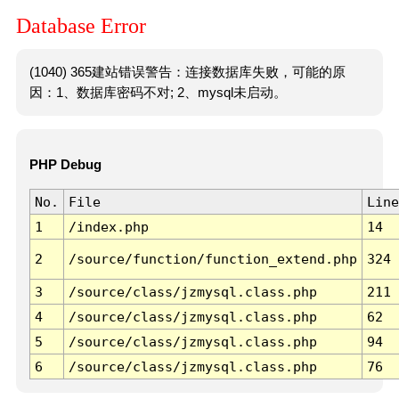
Database Error
(1040) 365建站错误警告：连接数据库失败，可能的原
因：1、数据库密码不对; 2、mysql未启动。
PHP Debug
No.
File
Line
1
/index.php
14
2
/source/function/function_extend.php
324
3
/source/class/jzmysql.class.php
211
4
/source/class/jzmysql.class.php
62
5
/source/class/jzmysql.class.php
94
6
/source/class/jzmysql.class.php
76