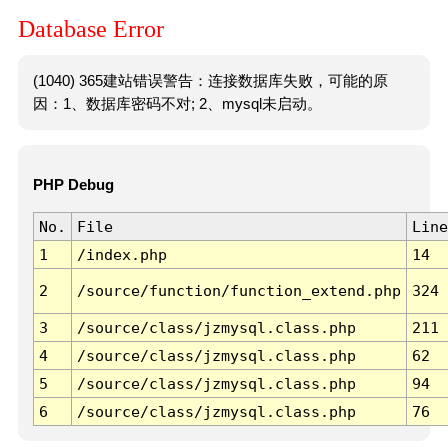
Database Error
(1040) 365建站错误警告：连接数据库失败，可能的原
因：1、数据库密码不对; 2、mysql未启动。
PHP Debug
No.
File
Line
1
/index.php
14
2
/source/function/function_extend.php
324
3
/source/class/jzmysql.class.php
211
4
/source/class/jzmysql.class.php
62
5
/source/class/jzmysql.class.php
94
6
/source/class/jzmysql.class.php
76