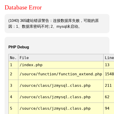
Database Error
(1040) 365建站错误警告：连接数据库失败，可能的原
因：1、数据库密码不对; 2、mysql未启动。
PHP Debug
No.
File
Line
1
/index.php
13
2
/source/function/function_extend.php
1548
3
/source/class/jzmysql.class.php
211
4
/source/class/jzmysql.class.php
62
5
/source/class/jzmysql.class.php
94