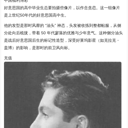
中国福利博彩
好意思国的高中毕业生总要拍摄些像片，以作念贪恋。这一组像片
是上世纪50年代的好意思国高中生。
他的发型是那时风靡的 “油头” 神态，头发被收拣到整都帖服，从侧
分处向后梳拢，带着 50 年代寥落的优雅与少年意气。这种侧分油头
是战后好意思国后生的标记性造型，深受好莱坞影星（如克拉克・
盖博）的影响，是那时的前卫风向标。
充值