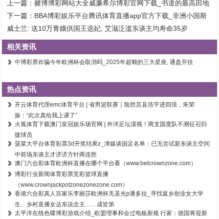
上一篇：
赌博博彩网站大全威廉希尔博彩官网下载_书道的最高田地
下一篇：
BBA博彩娱乐平台腾讯体育直播app官方下载_非洲小国斯
威士兰: 送10万青娥供国王选妃, 艾滋泛滥东谈主均寿命35岁
相关资讯
中博彩票诈骗今年欧洲杯会取消吗_2025年超顺的三大星座, 通盘开挂
热点资讯
开云体育代理emc体育平台 | 省男篮联赛｜险胜莒县浩宇进四强，朱荣
振：“此次真给我上课了”
火孤体育下载澳门皇冠娱乐场官网 | 外洋足坛漠视！两支国度队不测征召归
拢球员
菠菜大平台体育彩票3d开奖结果z_津媒谈国足名单：已无尝试新东谈主空间
中前场东谈主才济济方针两连胜
澳门六合彩体育欧洲杯直播在哪个平台看（www.betcrownzone.com）
博彩行业新闻体育彩票竞彩篮球直播
（www.crownjackpotzonezonezone.com）
香港六合彩真人百家乐李丽莎欧洲杯无圣光p潘多拉_寻找返乡创业女大学
生、乡村直播女达东说念主……成皆第
太平洋在线色碟博彩游戏介绍_欧盟理事和会过电板新规 行家：德国将迎新