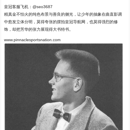
皇冠客服飞机：@seo3687
精真金不怕火的纯色布景与善良的侧光，让少年的抽象在曲直影调
中愈发立体分明，莫得夸张的摆拍皇冠导航网，也莫得强烈的修
饰，却把芳华的张力展现得大书特书。
www.pinnaclesportsnation.com