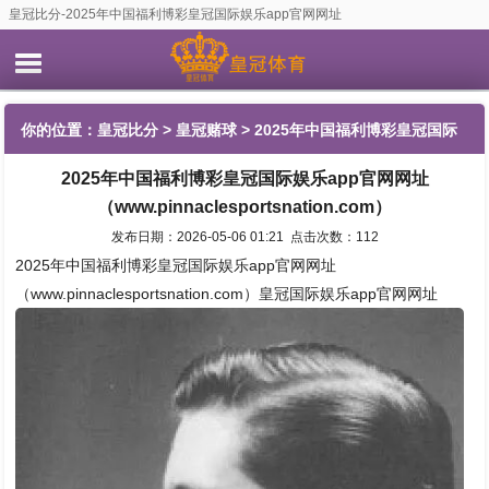
皇冠比分-2025年中国福利博彩皇冠国际娱乐app官网网址
（www.pinnaclesportsnation.com）
你的位置：
皇冠比分
>
皇冠赌球
> 2025年中国福利博彩皇冠国际
2025年中国福利博彩皇冠国际娱乐app官网网址
娱乐app官网网址（www.pinnaclesportsnation.com）
（www.pinnaclesportsnation.com）
发布日期：2026-05-06 01:21 点击次数：112
2025年中国福利博彩皇冠国际娱乐app官网网址
（www.pinnaclesportsnation.com）皇冠国际娱乐app官网网址