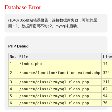
Database Error
(1040) 365建站错误警告：连接数据库失败，可能的原
因：1、数据库密码不对; 2、mysql未启动。
PHP Debug
No.
File
Line
1
/index.php
14
2
/source/function/function_extend.php
324
3
/source/class/jzmysql.class.php
211
4
/source/class/jzmysql.class.php
62
5
/source/class/jzmysql.class.php
94
6
/source/class/jzmysql.class.php
76