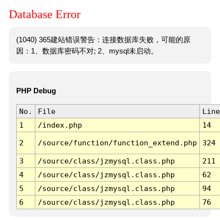
Database Error
(1040) 365建站错误警告：连接数据库失败，可能的原
因：1、数据库密码不对; 2、mysql未启动。
PHP Debug
No.
File
Line
1
/index.php
14
2
/source/function/function_extend.php
324
3
/source/class/jzmysql.class.php
211
4
/source/class/jzmysql.class.php
62
5
/source/class/jzmysql.class.php
94
6
/source/class/jzmysql.class.php
76