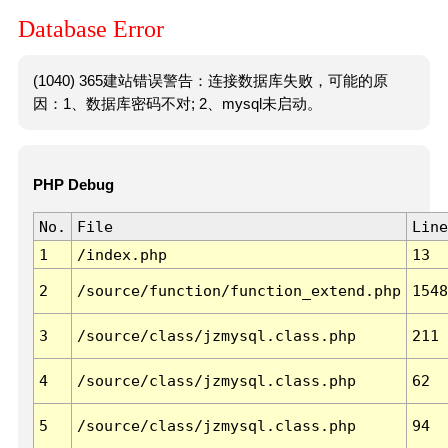
Database Error
(1040) 365建站错误警告：连接数据库失败，可能的原
因：1、数据库密码不对; 2、mysql未启动。
PHP Debug
No.
File
Line
1
/index.php
13
2
/source/function/function_extend.php
1548
3
/source/class/jzmysql.class.php
211
4
/source/class/jzmysql.class.php
62
5
/source/class/jzmysql.class.php
94