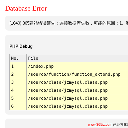
Database Error
(1040) 365建站错误警告：连接数据库失败，可能的原因：1、数
PHP Debug
No.
File
1
/index.php
2
/source/function/function_extend.php
3
/source/class/jzmysql.class.php
4
/source/class/jzmysql.class.php
5
/source/class/jzmysql.class.php
6
/source/class/jzmysql.class.php
www.365jz.com
已经将此