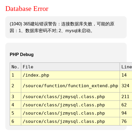
Database Error
(1040) 365建站错误警告：连接数据库失败，可能的原
因：1、数据库密码不对; 2、mysql未启动。
PHP Debug
No.
File
Line
1
/index.php
14
2
/source/function/function_extend.php
324
3
/source/class/jzmysql.class.php
211
4
/source/class/jzmysql.class.php
62
5
/source/class/jzmysql.class.php
94
6
/source/class/jzmysql.class.php
76