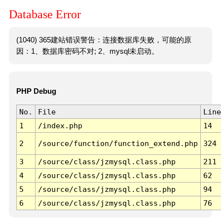
Database Error
(1040) 365建站错误警告：连接数据库失败，可能的原
因：1、数据库密码不对; 2、mysql未启动。
PHP Debug
No.
File
Line
1
/index.php
14
2
/source/function/function_extend.php
324
3
/source/class/jzmysql.class.php
211
4
/source/class/jzmysql.class.php
62
5
/source/class/jzmysql.class.php
94
6
/source/class/jzmysql.class.php
76