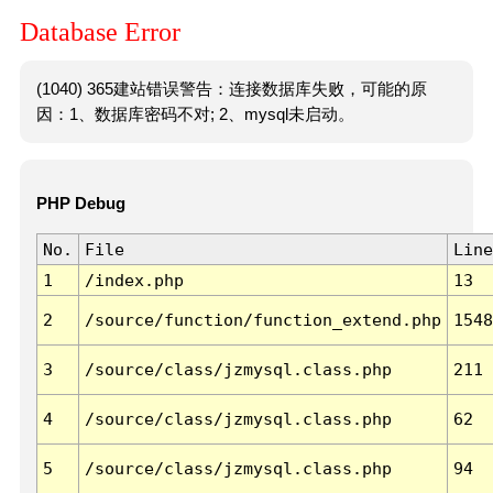
Database Error
(1040) 365建站错误警告：连接数据库失败，可能的原
因：1、数据库密码不对; 2、mysql未启动。
PHP Debug
No.
File
Line
1
/index.php
13
2
/source/function/function_extend.php
1548
3
/source/class/jzmysql.class.php
211
4
/source/class/jzmysql.class.php
62
5
/source/class/jzmysql.class.php
94