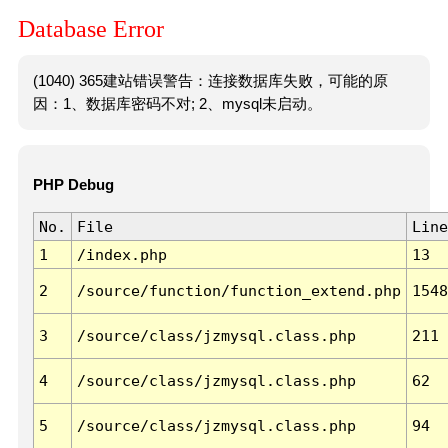
Database Error
(1040) 365建站错误警告：连接数据库失败，可能的原
因：1、数据库密码不对; 2、mysql未启动。
PHP Debug
No.
File
Line
1
/index.php
13
2
/source/function/function_extend.php
1548
3
/source/class/jzmysql.class.php
211
4
/source/class/jzmysql.class.php
62
5
/source/class/jzmysql.class.php
94