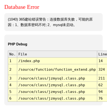
Database Error
(1040) 365建站错误警告：连接数据库失败，可能的原
因：1、数据库密码不对; 2、mysql未启动。
PHP Debug
No.
File
Line
1
/index.php
14
2
/source/function/function_extend.php
324
3
/source/class/jzmysql.class.php
211
4
/source/class/jzmysql.class.php
62
5
/source/class/jzmysql.class.php
94
6
/source/class/jzmysql.class.php
76