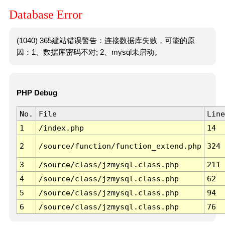
Database Error
(1040) 365建站错误警告：连接数据库失败，可能的原
因：1、数据库密码不对; 2、mysql未启动。
PHP Debug
No.
File
Line
1
/index.php
14
2
/source/function/function_extend.php
324
3
/source/class/jzmysql.class.php
211
4
/source/class/jzmysql.class.php
62
5
/source/class/jzmysql.class.php
94
6
/source/class/jzmysql.class.php
76