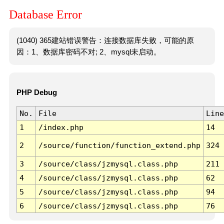
Database Error
(1040) 365建站错误警告：连接数据库失败，可能的原
因：1、数据库密码不对; 2、mysql未启动。
PHP Debug
No.
File
Line
1
/index.php
14
2
/source/function/function_extend.php
324
3
/source/class/jzmysql.class.php
211
4
/source/class/jzmysql.class.php
62
5
/source/class/jzmysql.class.php
94
6
/source/class/jzmysql.class.php
76