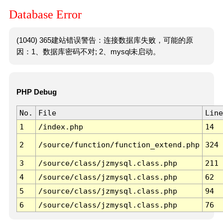
Database Error
(1040) 365建站错误警告：连接数据库失败，可能的原
因：1、数据库密码不对; 2、mysql未启动。
PHP Debug
No.
File
Line
1
/index.php
14
2
/source/function/function_extend.php
324
3
/source/class/jzmysql.class.php
211
4
/source/class/jzmysql.class.php
62
5
/source/class/jzmysql.class.php
94
6
/source/class/jzmysql.class.php
76