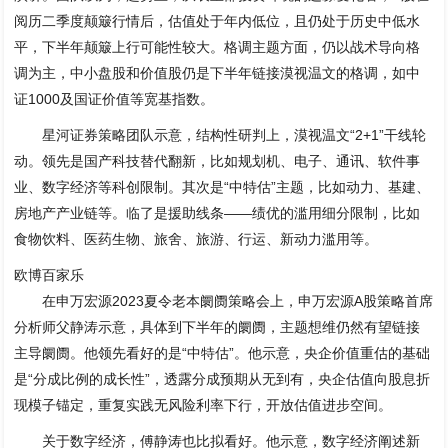
阅历二季度颠簸行情后，估值处于年内低位，且仍处于历史中低水
平，下半年颠簸上行可能性较大。格调主题方面，仍以战术导向格
调为主，中小盘股和价值股仍是下半年链接漠视温文的格调，如中
证1000及国证价值等宽基指数。
星河证券策略团队示意，结构性研判上，漠视温文“2+1”干线轮
动。领先是国产科技替代翻新，比如规划机、电子、通讯、软件事
业、数字经济等科创限制。其次是“中特估”主题，比如动力、基建、
房地产产业链等。临了是援助线条——绩优的滥用细分限制，比如
食物饮料、医药生物、旅舍、旅游、行运、新动力滥用等。
欧博百家乐
在申万宏源2023夏令老本阛阓策略会上，申万宏源A股策略首席
分析师父静涛示意，具体到下半年的阛阓，主题想维仍然有望链接
主导阛阓。他领先看好的是“中特估”。他示意，央企价值重估的基础
是“分成比例的成长性”，透露分成预期从无到有，央企估值向股息折
现模子锚定，重复实践无风险利率下行，开放估值进步空间。
关于数字经济，傅静涛也比拟看好。他示意，数字经济阐述新