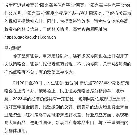
考生可通过教育部“阳光高考信息平台”网页、“阳光高考信息平台”微
信公众号、“阳光高考”百度小程序等参与咨询周活动，了解有关高校
的视频直播活动安排。同时，为提高咨询效率，请考生先浏览各高
校发布的相关信息，了解相关情况。高考咨询周网址为
https://gaokao.chsi.com.cn
皇冠源码
除了星河证券、申万宏源以外，还有多家券商也在近日召开了
关联策略会。证券时报记者梳剪发现，不同的券商，关于A股阛阓的
不雅点略有不合，有的致使互异很大。
6月28日至30日，民生证券“新波澜·新机遇”2023年中期投资策
略会在上海举办。策略会上，民生证券策略首席分析师牟一凌示
意，2023年的经济仍然具有一定韧性，短期周期性底部或已出现，
看好三季度全阛阓、指数级别的反弹。阛阓新的边缘增量资金来自
卫险资金，红利策略中期能带来透露收益。行业成立方面，漠视布
局大量商品、进犯性国企、新动力和老本品出口、与下千里阛阓的
新群体滥用。