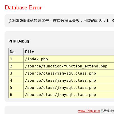
Database Error
(1040) 365建站错误警告：连接数据库失败，可能的原因：1、数
PHP Debug
No.
File
1
/index.php
2
/source/function/function_extend.php
3
/source/class/jzmysql.class.php
4
/source/class/jzmysql.class.php
5
/source/class/jzmysql.class.php
6
/source/class/jzmysql.class.php
www.365jz.com
已经将此