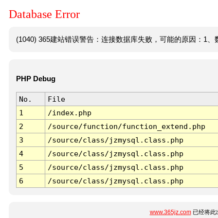
Database Error
(1040) 365建站错误警告：连接数据库失败，可能的原因：1、数
PHP Debug
No.
File
1
/index.php
2
/source/function/function_extend.php
3
/source/class/jzmysql.class.php
4
/source/class/jzmysql.class.php
5
/source/class/jzmysql.class.php
6
/source/class/jzmysql.class.php
www.365jz.com
已经将此