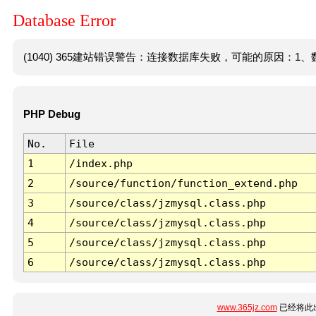
Database Error
(1040) 365建站错误警告：连接数据库失败，可能的原因：1、数
PHP Debug
No.
File
1
/index.php
2
/source/function/function_extend.php
3
/source/class/jzmysql.class.php
4
/source/class/jzmysql.class.php
5
/source/class/jzmysql.class.php
6
/source/class/jzmysql.class.php
www.365jz.com
已经将此