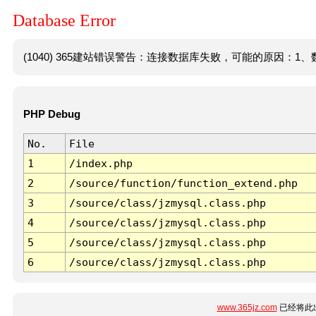
Database Error
(1040) 365建站错误警告：连接数据库失败，可能的原因：1、数
PHP Debug
No.
File
1
/index.php
2
/source/function/function_extend.php
3
/source/class/jzmysql.class.php
4
/source/class/jzmysql.class.php
5
/source/class/jzmysql.class.php
6
/source/class/jzmysql.class.php
www.365jz.com
已经将此