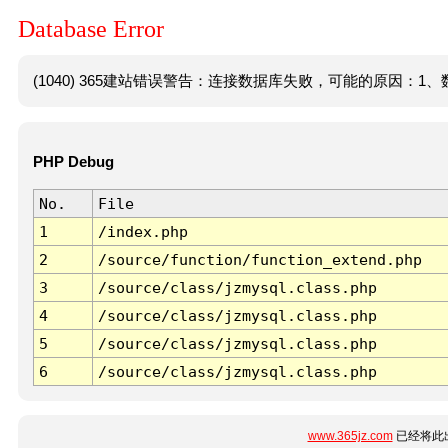
Database Error
(1040) 365建站错误警告：连接数据库失败，可能的原因：1、数
PHP Debug
No.
File
1
/index.php
2
/source/function/function_extend.php
3
/source/class/jzmysql.class.php
4
/source/class/jzmysql.class.php
5
/source/class/jzmysql.class.php
6
/source/class/jzmysql.class.php
www.365jz.com
已经将此