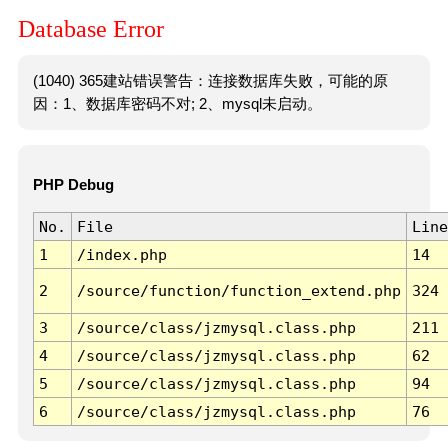
Database Error
(1040) 365建站错误警告：连接数据库失败，可能的原
因：1、数据库密码不对; 2、mysql未启动。
PHP Debug
No.
File
Line
1
/index.php
14
2
/source/function/function_extend.php
324
3
/source/class/jzmysql.class.php
211
4
/source/class/jzmysql.class.php
62
5
/source/class/jzmysql.class.php
94
6
/source/class/jzmysql.class.php
76