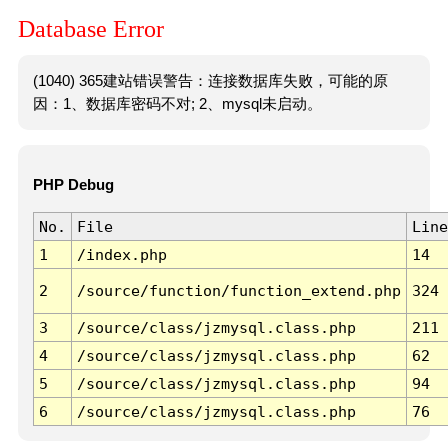
Database Error
(1040) 365建站错误警告：连接数据库失败，可能的原
因：1、数据库密码不对; 2、mysql未启动。
PHP Debug
No.
File
Line
1
/index.php
14
2
/source/function/function_extend.php
324
3
/source/class/jzmysql.class.php
211
4
/source/class/jzmysql.class.php
62
5
/source/class/jzmysql.class.php
94
6
/source/class/jzmysql.class.php
76