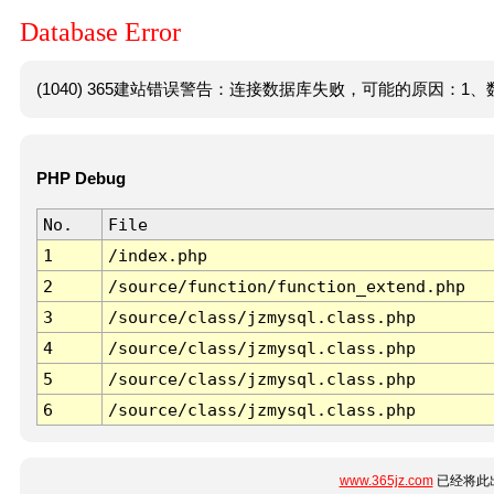
Database Error
(1040) 365建站错误警告：连接数据库失败，可能的原因：1、数
PHP Debug
No.
File
1
/index.php
2
/source/function/function_extend.php
3
/source/class/jzmysql.class.php
4
/source/class/jzmysql.class.php
5
/source/class/jzmysql.class.php
6
/source/class/jzmysql.class.php
www.365jz.com
已经将此