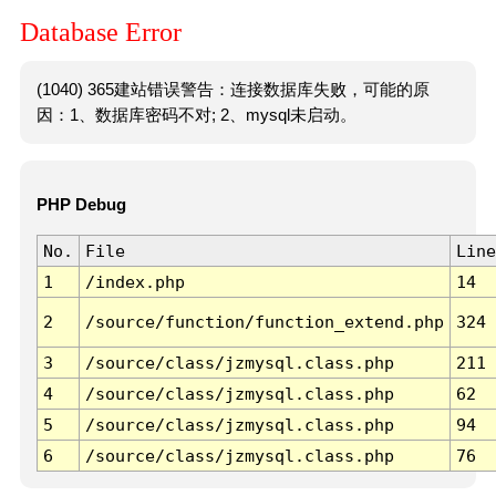
Database Error
(1040) 365建站错误警告：连接数据库失败，可能的原
因：1、数据库密码不对; 2、mysql未启动。
PHP Debug
No.
File
Line
1
/index.php
14
2
/source/function/function_extend.php
324
3
/source/class/jzmysql.class.php
211
4
/source/class/jzmysql.class.php
62
5
/source/class/jzmysql.class.php
94
6
/source/class/jzmysql.class.php
76