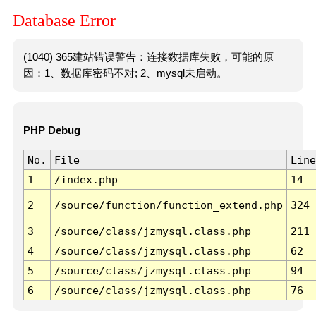
Database Error
(1040) 365建站错误警告：连接数据库失败，可能的原
因：1、数据库密码不对; 2、mysql未启动。
PHP Debug
No.
File
Line
1
/index.php
14
2
/source/function/function_extend.php
324
3
/source/class/jzmysql.class.php
211
4
/source/class/jzmysql.class.php
62
5
/source/class/jzmysql.class.php
94
6
/source/class/jzmysql.class.php
76