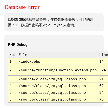
Database Error
(1040) 365建站错误警告：连接数据库失败，可能的原
因：1、数据库密码不对; 2、mysql未启动。
PHP Debug
No.
File
Line
1
/index.php
14
2
/source/function/function_extend.php
324
3
/source/class/jzmysql.class.php
211
4
/source/class/jzmysql.class.php
62
5
/source/class/jzmysql.class.php
94
6
/source/class/jzmysql.class.php
76