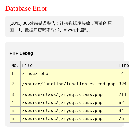
Database Error
(1040) 365建站错误警告：连接数据库失败，可能的原
因：1、数据库密码不对; 2、mysql未启动。
PHP Debug
No.
File
Line
1
/index.php
14
2
/source/function/function_extend.php
324
3
/source/class/jzmysql.class.php
211
4
/source/class/jzmysql.class.php
62
5
/source/class/jzmysql.class.php
94
6
/source/class/jzmysql.class.php
76