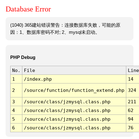
Database Error
(1040) 365建站错误警告：连接数据库失败，可能的原
因：1、数据库密码不对; 2、mysql未启动。
PHP Debug
No.
File
Line
1
/index.php
14
2
/source/function/function_extend.php
324
3
/source/class/jzmysql.class.php
211
4
/source/class/jzmysql.class.php
62
5
/source/class/jzmysql.class.php
94
6
/source/class/jzmysql.class.php
76