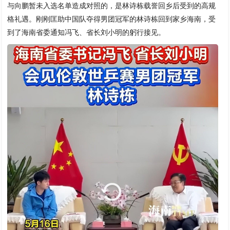
与向鹏暂未入选名单造成对照的，是林诗栋载誉回乡后受到的高规
格礼遇。刚刚匡助中国队夺得男团冠军的林诗栋回到家乡海南，受
到了海南省委通知冯飞、省长刘小明的躬行接见。