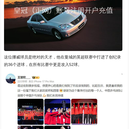
这位挪威球员是绝对的天才，他在曼城的英超联赛中打进了创纪录
的36个进球，在所有比赛中更是攻入52球。