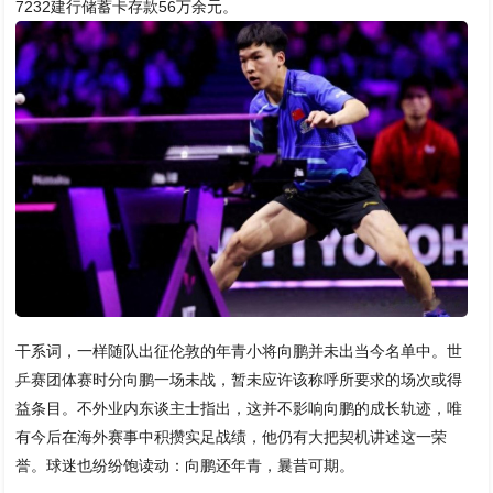
7232建行储蓄卡存款56万余元。
干系词，一样随队出征伦敦的年青小将向鹏并未出当今名单中。世
乒赛团体赛时分向鹏一场未战，暂未应许该称呼所要求的场次或得
益条目。不外业内东谈主士指出，这并不影响向鹏的成长轨迹，唯
有今后在海外赛事中积攒实足战绩，他仍有大把契机讲述这一荣
誉。球迷也纷纷饱读动：向鹏还年青，曩昔可期。