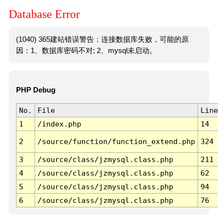
Database Error
(1040) 365建站错误警告：连接数据库失败，可能的原
因：1、数据库密码不对; 2、mysql未启动。
PHP Debug
No.
File
Line
1
/index.php
14
2
/source/function/function_extend.php
324
3
/source/class/jzmysql.class.php
211
4
/source/class/jzmysql.class.php
62
5
/source/class/jzmysql.class.php
94
6
/source/class/jzmysql.class.php
76