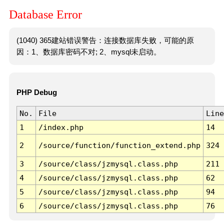
Database Error
(1040) 365建站错误警告：连接数据库失败，可能的原
因：1、数据库密码不对; 2、mysql未启动。
PHP Debug
No.
File
Line
1
/index.php
14
2
/source/function/function_extend.php
324
3
/source/class/jzmysql.class.php
211
4
/source/class/jzmysql.class.php
62
5
/source/class/jzmysql.class.php
94
6
/source/class/jzmysql.class.php
76