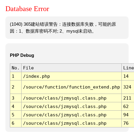
Database Error
(1040) 365建站错误警告：连接数据库失败，可能的原
因：1、数据库密码不对; 2、mysql未启动。
PHP Debug
No.
File
Line
1
/index.php
14
2
/source/function/function_extend.php
324
3
/source/class/jzmysql.class.php
211
4
/source/class/jzmysql.class.php
62
5
/source/class/jzmysql.class.php
94
6
/source/class/jzmysql.class.php
76