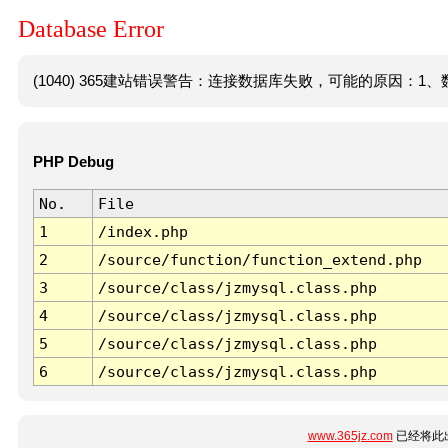
Database Error
(1040) 365建站错误警告：连接数据库失败，可能的原因：1、数
PHP Debug
No.
File
1
/index.php
2
/source/function/function_extend.php
3
/source/class/jzmysql.class.php
4
/source/class/jzmysql.class.php
5
/source/class/jzmysql.class.php
6
/source/class/jzmysql.class.php
www.365jz.com
已经将此