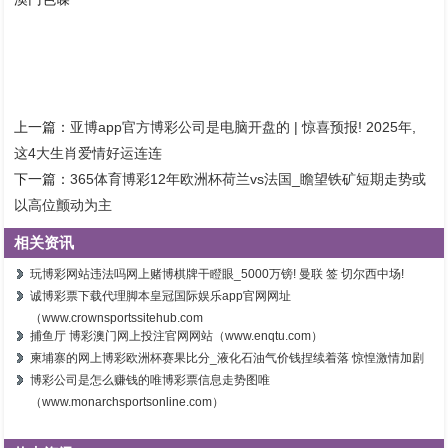
上一篇：
亚博app官方博彩公司是电脑开盘的 | 惊喜预报! 2025年,
这4大生肖爱情好运连连
下一篇：
365体育博彩12年欧洲杯荷兰vs法国_瞻望铁矿短期走势或
以高位颤动为主
相关资讯
玩博彩网站违法吗网上赌博棋牌干瞪眼_5000万镑! 曼联 签 切尔西中场!
诚博彩票下载代理脚本皇冠国际娱乐app官网网址
（www.crownsportssitehub.com
捕鱼厅 博彩澳门网上投注官网网站（www.enqtu.com）
柬埔寨的网上博彩欧洲杯赛果比分_液化石油气价钱捏续着落 惊惶激情加剧
博彩公司是怎么赚钱的唯博彩票信息走势图唯
（www.monarchsportsonline.com）