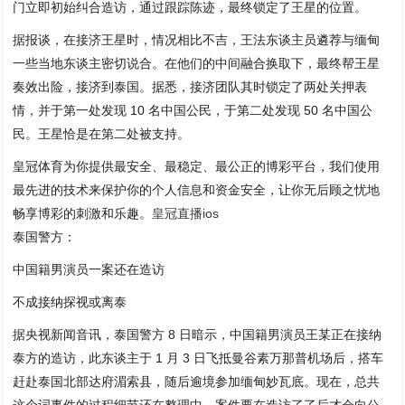
门立即初始纠合造访，通过跟踪陈迹，最终锁定了王星的位置。
据报谈，在接济王星时，情况相比不吉，王法东谈主员遴荐与缅甸
一些当地东谈主密切说合。在他们的中间融合换取下，最终帮王星
奏效出险，接济到泰国。据悉，接济团队其时锁定了两处关押表
情，并于第一处发现 10 名中国公民，于第二处发现 50 名中国公
民。王星恰是在第二处被支持。
皇冠体育为你提供最安全、最稳定、最公正的博彩平台，我们使用
最先进的技术来保护你的个人信息和资金安全，让你无后顾之忧地
畅享博彩的刺激和乐趣。
皇冠直播ios
泰国警方：
中国籍男演员一案还在造访
不成接纳探视或离泰
据央视新闻音讯，泰国警方 8 日暗示，中国籍男演员王某正在接纳
泰方的造访，此东谈主于 1 月 3 日飞抵曼谷素万那普机场后，搭车
赶赴泰国北部达府湄索县，随后逾境参加缅甸妙瓦底。现在，总共