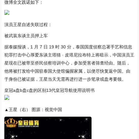
微博全文践诺如下：
演员王星自述失联过程：
被武装东谈主员押上车
据泰媒报谈，1 月 7 日 19 时 30 分，泰国国度侦察总署手艺和信息
犯罪打击中心厚爱东谈主塔猜 · 皮塔尼拉布特上将暗示，中国演员王
星现在已被带至侨民侦察培训中心，参加受害者筛查经由。随后，
他将被打发给中国驻泰国大使馆偏握家属，以便尽快复返中国。由
于身份已被证据，王星当天无需再进行进一步笔录或盘考要领。
皇冠a盘b盘c盘的区别13代皇冠导航使用说明书
▲王星（右） 图源：视觉中国