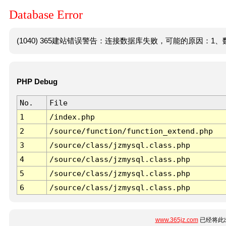
Database Error
(1040) 365建站错误警告：连接数据库失败，可能的原因：1、数
PHP Debug
No.
File
1
/index.php
2
/source/function/function_extend.php
3
/source/class/jzmysql.class.php
4
/source/class/jzmysql.class.php
5
/source/class/jzmysql.class.php
6
/source/class/jzmysql.class.php
www.365jz.com
已经将此