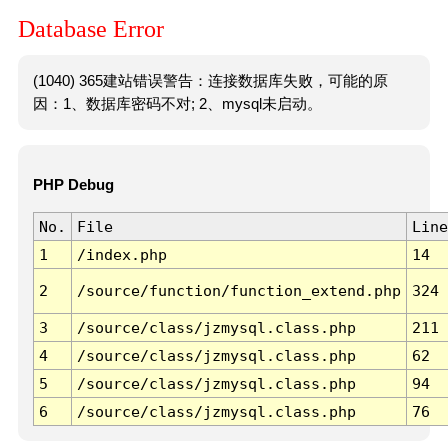
Database Error
(1040) 365建站错误警告：连接数据库失败，可能的原
因：1、数据库密码不对; 2、mysql未启动。
PHP Debug
No.
File
Line
1
/index.php
14
2
/source/function/function_extend.php
324
3
/source/class/jzmysql.class.php
211
4
/source/class/jzmysql.class.php
62
5
/source/class/jzmysql.class.php
94
6
/source/class/jzmysql.class.php
76