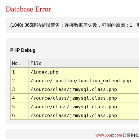
Database Error
(1040) 365建站错误警告：连接数据库失败，可能的原因：1、数
PHP Debug
No.
File
1
/index.php
2
/source/function/function_extend.php
3
/source/class/jzmysql.class.php
4
/source/class/jzmysql.class.php
5
/source/class/jzmysql.class.php
6
/source/class/jzmysql.class.php
www.365jz.com
已经将此