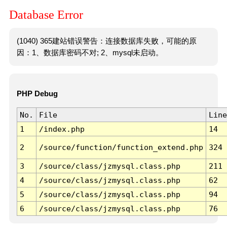
Database Error
(1040) 365建站错误警告：连接数据库失败，可能的原
因：1、数据库密码不对; 2、mysql未启动。
PHP Debug
No.
File
Line
1
/index.php
14
2
/source/function/function_extend.php
324
3
/source/class/jzmysql.class.php
211
4
/source/class/jzmysql.class.php
62
5
/source/class/jzmysql.class.php
94
6
/source/class/jzmysql.class.php
76