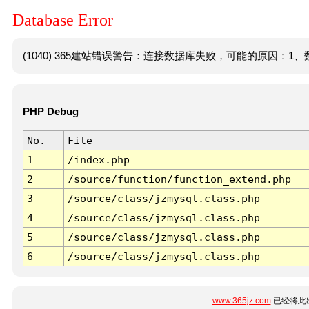
Database Error
(1040) 365建站错误警告：连接数据库失败，可能的原因：1、数
PHP Debug
No.
File
1
/index.php
2
/source/function/function_extend.php
3
/source/class/jzmysql.class.php
4
/source/class/jzmysql.class.php
5
/source/class/jzmysql.class.php
6
/source/class/jzmysql.class.php
www.365jz.com
已经将此