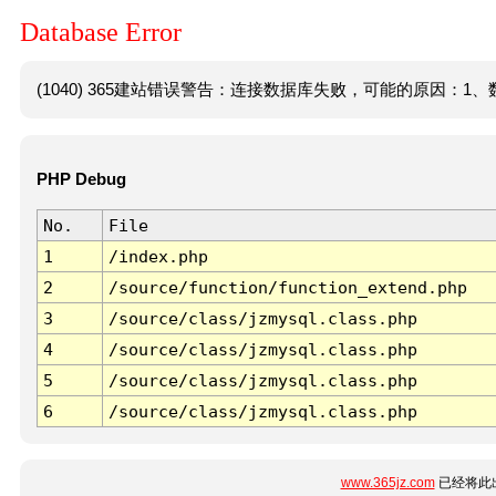
Database Error
(1040) 365建站错误警告：连接数据库失败，可能的原因：1、数
PHP Debug
No.
File
1
/index.php
2
/source/function/function_extend.php
3
/source/class/jzmysql.class.php
4
/source/class/jzmysql.class.php
5
/source/class/jzmysql.class.php
6
/source/class/jzmysql.class.php
www.365jz.com
已经将此