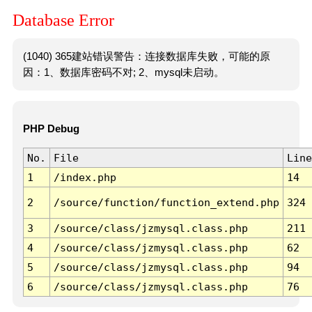
Database Error
(1040) 365建站错误警告：连接数据库失败，可能的原
因：1、数据库密码不对; 2、mysql未启动。
PHP Debug
No.
File
Line
1
/index.php
14
2
/source/function/function_extend.php
324
3
/source/class/jzmysql.class.php
211
4
/source/class/jzmysql.class.php
62
5
/source/class/jzmysql.class.php
94
6
/source/class/jzmysql.class.php
76